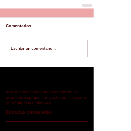
Comentarios
Escribir un comentario...
awards
docencia
eventos
events
premios
prensa
press
projects
proyectos
publicaciones
publications
teaching
web
Entradas destacadas