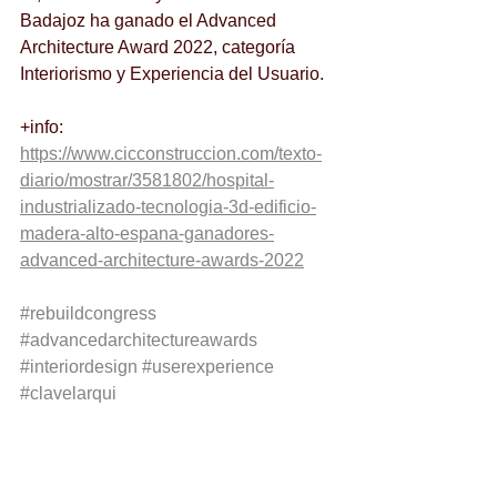
Badajoz ha ganado el Advanced 
Architecture Award 2022, categoría 
Interiorismo y Experiencia del Usuario.
+info: 
https://www.cicconstruccion.com/texto-
diario/mostrar/3581802/hospital-
industrializado-tecnologia-3d-edificio-
madera-alto-espana-ganadores-
advanced-architecture-awards-2022
#rebuildcongress
#advancedarchitectureawards
#interiordesign
#userexperience
#clavelarqui