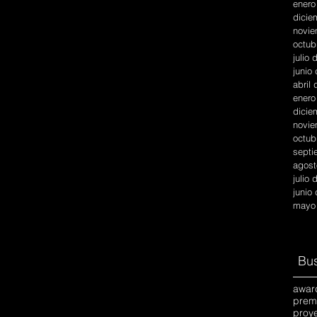
enero
dicie
novie
octub
julio
junio
abril
enero
dicie
novie
octub
septi
agost
julio
junio
mayo
Bus
awar
prem
proy