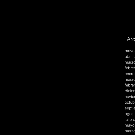
Arc
mayo
abril
marzo
febre
enero
marzo
febre
dicie
novie
octub
septi
agost
julio
mayo
marzo