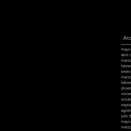
Arc
mayo
abril
marzo
febre
enero
marzo
febre
dicie
novie
octub
septi
agost
julio
mayo
marzo