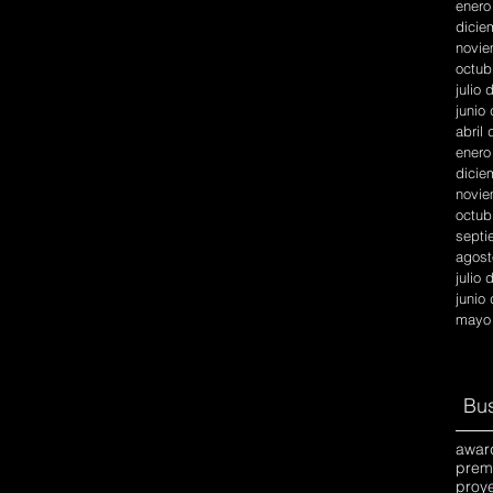
enero
dicie
novie
octub
julio
junio
abril
enero
dicie
novie
octub
septi
agost
julio
junio
mayo
Bus
awar
prem
proy