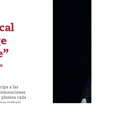
Puedes leer la entrevista completa aquí / Visit the link to
read the interview: https://www.oiside.com/blog/de-la-
mano-clavel-arquitectos...