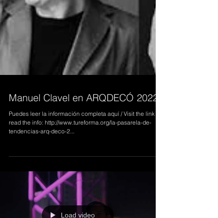
Manuel Clavel en ARQDECÓ 2022
Puedes leer la información completa aquí / Visit the link to
read the info: http://www.tureforma.org/la-pasarela-de-
tendencias-arq-deco-2...