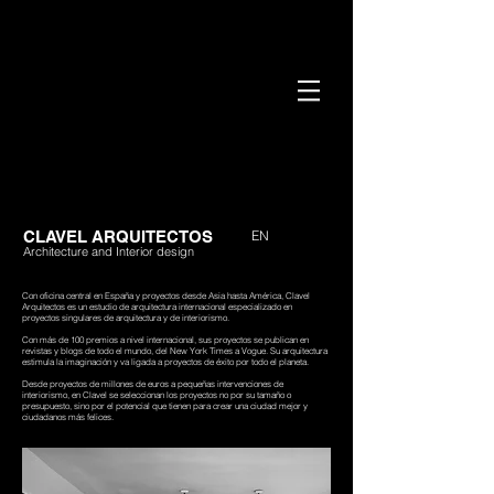
CLAVEL ARQUITECTOS
EN
Architecture and Interior design
Con oficina central en España y proyectos desde Asia hasta América, Clavel
Arquitectos es un estudio de arquitectura internacional especializado en
proyectos singulares de arquitectura y de interiorismo.
Con más de 100 premios a nivel internacional, sus proyectos se publican en
revistas y blogs de todo el mundo, del New York Times a Vogue. Su arquitectura
estimula la imaginación y va ligada a proyectos de éxito por todo el planeta.
Desde proyectos de millones de euros a pequeñas intervenciones de
interiorismo, en Clavel se seleccionan los proyectos no por su tamaño o
presupuesto, sino por el potencial que tienen para crear una ciudad mejor y
ciudadanos más felices.