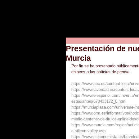
Presentación de nu
Murcia
Por fin se ha presentado públicamen
enlaces a las noticias de prensa.
https://www.abc.es/content-local/univ
https://www.laverdad.es/content-loca
https://www.elespanol.com/invertia/e
estudiantes/670433172_0.html
https://murciaplaza.com/universae-in
https://www.orm.es/informativos/noti
medio-centenar-de-titulos-online-desde
https://www.murcia.com/region/notici
a-silicon-valley.asp
https://www.eleconomista.es/brande