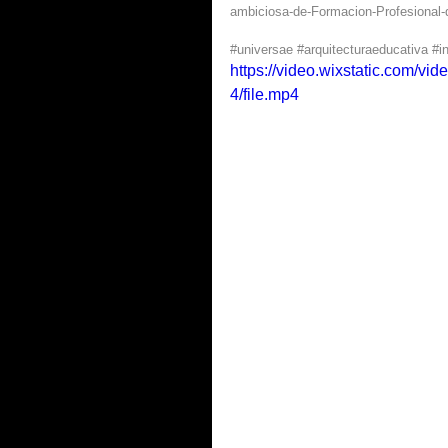
ambiciosa-de-Formacion-Profesional-d
#universae
#arquitecturaeducativa
#i
https://video.wixstatic.com
4/file.mp4