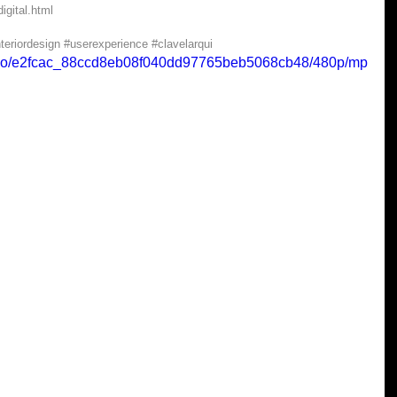
igital.html
nteriordesign
#userexperience
#clavelarqui
/video/e2fcac_88ccd8eb08f040dd97765beb5068cb48/480p/mp