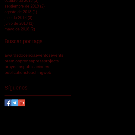
octubre de 2018
(3)
3 entradas
septiembre de 2018
(2)
2 entradas
agosto de 2018
(1)
1 entrada
julio de 2018
(3)
3 entradas
junio de 2018
(1)
1 entrada
mayo de 2018
(2)
2 entradas
Buscar por tags
awards
docencia
eventos
events
premios
prensa
press
projects
proyectos
publicaciones
publications
teaching
web
Síguenos