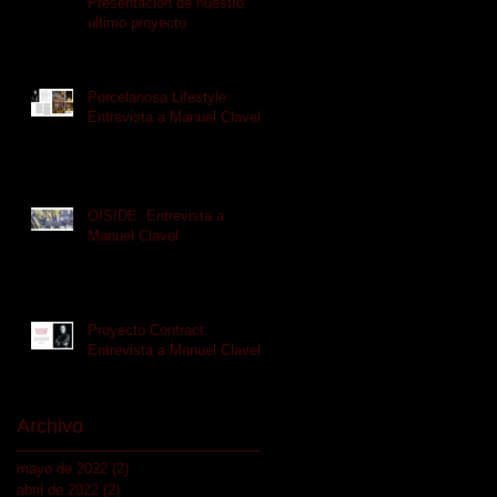
Presentación de nuestro
último proyecto
Porcelanosa Lifestyle:
Entrevista a Manuel Clavel
OISIDE: Entrevista a
Manuel Clavel
Proyecto Contract:
Entrevista a Manuel Clavel
Archivo
mayo de 2022
(2)
2 entradas
abril de 2022
(2)
2 entradas