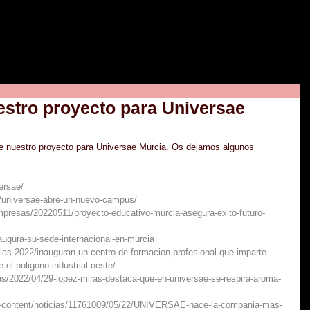
estro proyecto para Universae
te nuestro proyecto para Universae Murcia. Os dejamos algunos 
ersae/
l/universae-abre-un-nuevo-campus/
mpresas/20220511/proyecto-educativo-murcia-asegura-exito-futuro-
augura-su-sede-internacional-en-murcia
cias-2022/inauguran-un-centro-de-formacion-profesional-que-imparte-
-el-poligono-industrial-oeste/
as/2022/04/29-lopez-miras-destaca-que-en-universae-se-respira-aroma-
d-content/noticias/11761009/05/22/UNIVERSAE-nace-la-compania-mas-