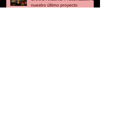
nuestro último proyecto
Porcelanosa Lifestyle: Entrevista
a Manuel Clavel
OISIDE: Entrevista a Manuel
Clavel
Proyecto Contract: Entrevista a
Manuel Clavel
Archivo