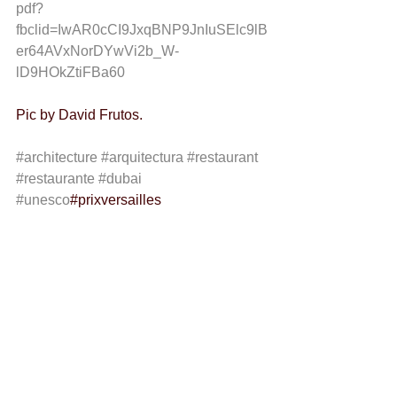
pdf?
fbclid=IwAR0cCI9JxqBNP9JnIuSElc9lB
er64AVxNorDYwVi2b_W-
lD9HOkZtiFBa60
Pic by David Frutos.
#architecture
#arquitectura
#restaurant
#restaurante
#dubai
#unesco
#prixversailles