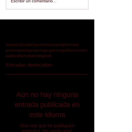
Escribir un comentario...
awards
docencia
eventos
events
premios
prensa
press
projects
proyectos
publicaciones
publications
teaching
web
Entradas destacadas
Aún no hay ninguna
entrada publicada en
este idioma
Una vez que se publiquen
entradas, las verás aquí.