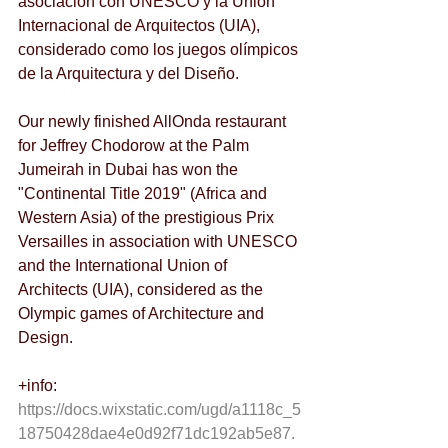
asociación con UNESCO y la Unión 
Internacional de Arquitectos (UIA), 
considerado como los juegos olímpicos 
de la Arquitectura y del Diseño.
Our newly finished AllOnda restaurant 
for Jeffrey Chodorow at the Palm 
Jumeirah in Dubai has won the 
"Continental Title 2019" (Africa and 
Western Asia) of the prestigious Prix 
Versailles in association with UNESCO 
and the International Union of 
Architects (UIA), considered as the 
Olympic games of Architecture and 
Design.
+info: 
https://docs.wixstatic.com/ugd/a1118c_5
18750428dae4e0d92f71dc192ab5e87.