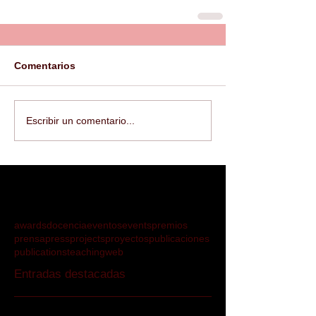
Comentarios
Escribir un comentario...
awards
docencia
eventos
events
premios
prensa
press
projects
proyectos
publicaciones
publications
teaching
web
Entradas destacadas