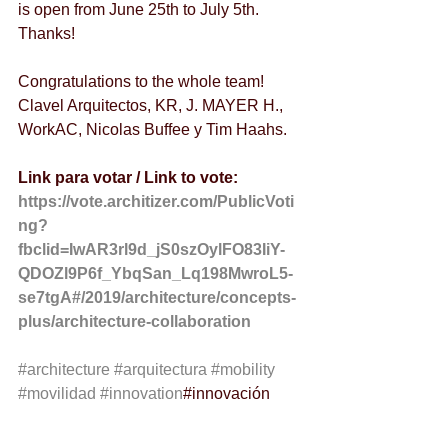
is open from June 25th to July 5th. 
Thanks!
Congratulations to the whole team! 
Clavel Arquitectos, KR, J. MAYER H., 
WorkAC, Nicolas Buffee y Tim Haahs.
Link para votar / Link to vote: 
https://vote.architizer.com/PublicVoti
ng?
fbclid=IwAR3rl9d_jS0szOylFO83IiY-
QDOZl9P6f_YbqSan_Lq198MwroL5-
se7tgA#/2019/architecture/concepts-
plus/architecture-collaboration
#architecture
#arquitectura
#mobility
#movilidad
#innovation
#innovación