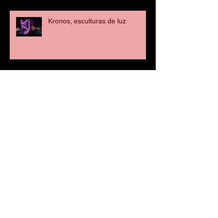
Kronos, esculturas de luz
UNNIC Andorra. Presentación de
nuestro último proyecto
Porcelanosa Lifestyle: Entrevista
a Manuel Clavel
OISIDE: Entrevista a Manuel
Clavel