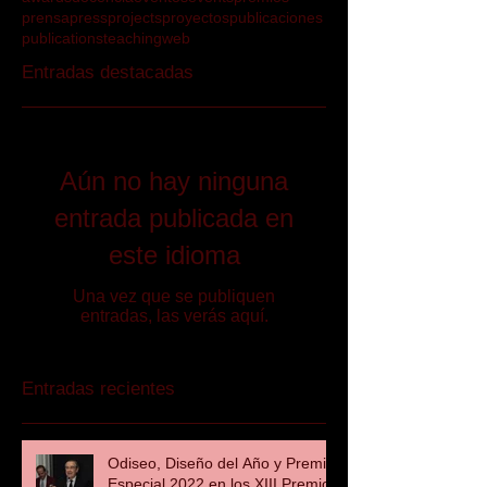
prensa
press
projects
proyectos
publicaciones
publications
teaching
web
Entradas destacadas
Aún no hay ninguna
entrada publicada en
este idioma
Una vez que se publiquen
entradas, las verás aquí.
Entradas recientes
Odiseo, Diseño del Año y Premio
Especial 2022 en los XIII Premios