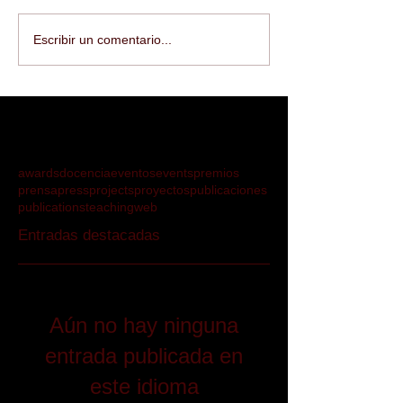
Escribir un comentario...
awards
docencia
eventos
events
premios
prensa
press
projects
proyectos
publicaciones
publications
teaching
web
Entradas destacadas
Aún no hay ninguna
entrada publicada en
este idioma