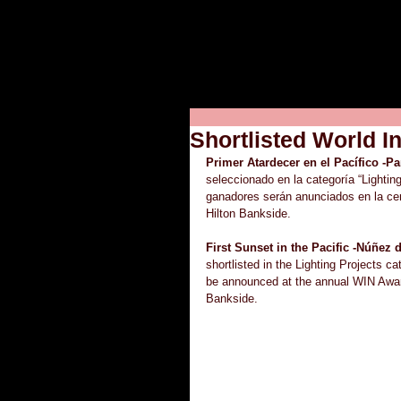
Shortlisted World I
Primer Atardecer en el Pacífico -P
seleccionado en la categoría “Lightin
ganadores serán anunciados en la cer
Hilton Bankside.
First Sunset in the Pacific -Núñez 
shortlisted in the Lighting Projects c
be announced at the annual WIN Awar
Bankside.