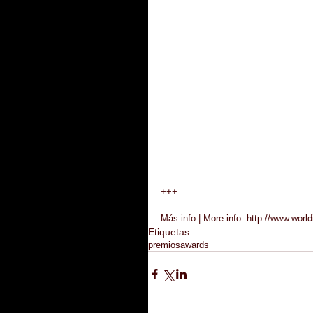
+++
Más info | More info: http://www.worl
Etiquetas:
premios
awards