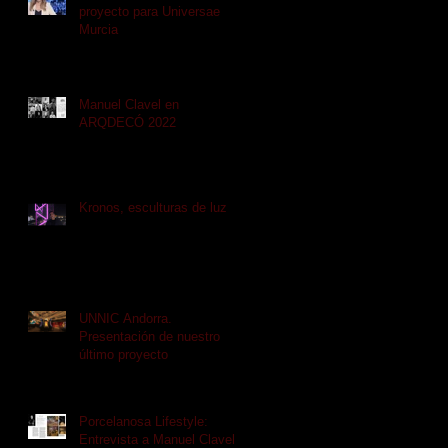
proyecto para Universae
Murcia
Manuel Clavel en
ARQDECÓ 2022
Kronos, esculturas de luz
UNNIC Andorra.
Presentación de nuestro
último proyecto
Porcelanosa Lifestyle:
Entrevista a Manuel Clavel