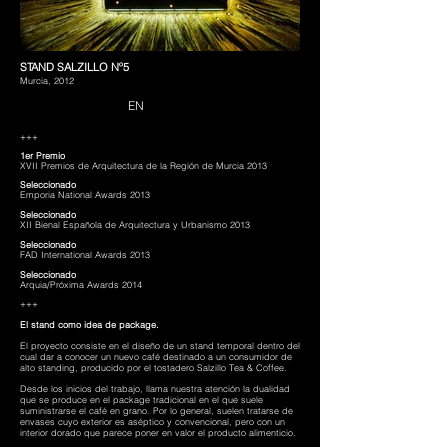
STAND SALZILLO Nº5
Murcia, 2012
EN
+++
1er Premio
XVII Premios de Arquitectura de la Región de Murcia 2013
Seleccionado
Emporia National Awards 2013
Seleccionado
XII Bienal Española de Arquitectura y Urbanismo 2013
Seleccionado
FAD International Awards 2013
Seleccionado
Arquia/Próxima Awards 2014
+++
El stand como idea de package.
El proyecto consiste en el diseño de un stand temporal dentro del
cual dar a conocer un nuevo café destinado a un consumidor de
alto standing, producido por el tostadero Salzillo Tea & Coffee.
Desde los inicios del trabajo, llama nuestra atención la dualidad
que se produce en el package tradicional en el que suele
suministrarse el café en grano. Por lo general, suelen tratarse de
envases cuyo exterior es aséptico y convencional, pero con un
interior dorado que parece poner en valor el producto alimenticio.