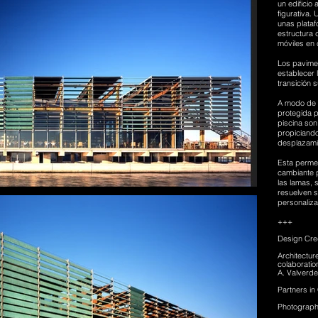
un edificio
figurativa.
unas plataf
estructura 
móviles en c
Los pavimen
establecer 
transición su
A modo de l
protegida p
piscina son
propiciando 
desplazamie
Esta permea
cambiante p
las lamas, s
resuelven s
personaliza
+++
Design Cred
Architectu
colaboratio
A. Valverde
Partners in
Photograph