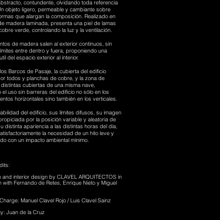
 abstracto, contundente, olvidando toda referencia
 Un objeto ligero, permeable y cambiante sobre
ormas que alargan la composición. Realizado en
de madera laminada, presenta una piel de lamas
obre verde, controlando la luz y la ventilación.
tos de madera salen al exterior continuos, sin
límites entre dentro y fuera, proponiendo una
til del espacio exterior al interior.
os Barcos de Pasaje, la cubierta del edificio
or todos y planchas de cobre, y la zona de
 distintas cubiertas de una misma nave,
el uso sin barreras del edificio no sólo en los
ntos horizontales sino también en los verticales.
bilidad del edificio, sus límites difusos, su imagen
ropiciada por la posición variable y aleatoria de
u distinta apariencia a las distintas horas del día,
atisfactoriamente la necesidad de un hito leve y
do con un impacto ambiental mínimo.
its:
re and interior design by CLAVEL ARQUITECTOS in
n with Fernando de Retes, Enrique Nieto y Miguel
 Charge: Manuel Clavel Rojo / Luis Clavel Sainz
y: Juan de la Cruz