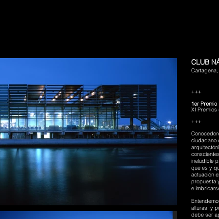
CLUB N
Cartagena,
+++
1er Premio
XI Premios 
+++
Conocedores
ciudadano c
arquitectón
conscientes
ineludible 
que es y qu
actuación e
propuesta 
e imbricars
Entendemos 
alturas, y 
debe ser a