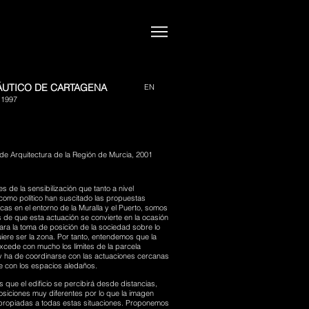
ÁUTICO DE CARTAGENA
EN
 1997
de Arquitectura de la Región de Murcia, 2001
 de la sensibilización que tanto a nivel
omo político han suscitado las propuestas
icas en el entorno de la Muralla y el Puerto, somos
 de que esta actuación se convierte en la ocasión
para la toma de posición de la sociedad sobre lo
iere ser la zona. Por tanto, entendemos que la
xcede con mucho los límites de la parcela
y ha de coordinarse con las actuaciones cercanas
e con los espacios aledaños.
que el edificio se percibirá desde distancias,
posiciones muy diferentes por lo que la imagen
propiadas a todas estas situaciones. Proponemos