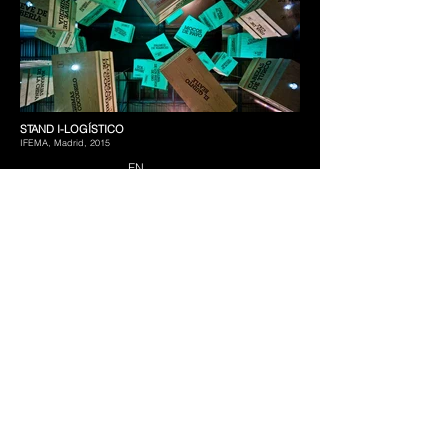
STAND I-LOGÍSTICO
IFEMA, Madrid, 2015
EN
+++
Medalla de Plata
V Emporia Ephemeral Architecture Awards 2017
+++
El proyecto consiste en el diseño de un stand temporal para la
promoción de una importante compañía de transportes en el
escenario de la feria FruitAttraction celebrada en el recinto ferial
IFEMA de Madrid.
El punto de partida para iniciar los trabajos de diseño lo
encontramos en la nueva campaña publicitaria creada por el
equipo de marketing de la empresa promotora. Bajo el slogan
“No importa dónde, no importa cuándo, no importa qué”, la
compañía se enorgullece de ser capaz de transportar envíos de
toda índole, desde cualquier punto hasta cualquier otro a lo largo
y ancho de la geografía mundial. Inspirándonos en esta máxima,
diseñamos un stand que trata de mostrar la grandilocuencia de
unos paquetes que despegan del suelo para transportarse, casi
por arte de magia, hacia sus lugares de destino.
En un primer nivel, todavía a la espera de despegar, un grupo