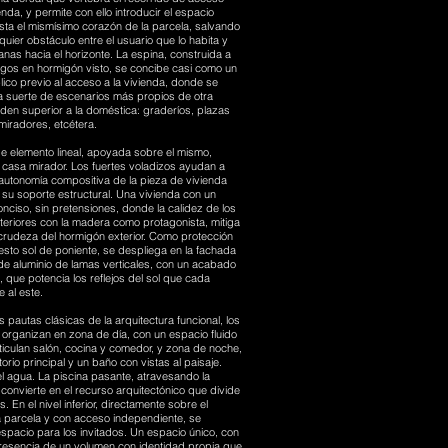
enda, y permite con ello introducir el espacio
sta el mismísimo corazón de la parcela, salvando
lquier obstáculo entre el usuario que lo habita y
ejanas hacia el horizonte. La espina, construida a
egos en hormigón visto, se concibe casi como un
ico previo al acceso a la vivienda, donde se
 suerte de escenarios más propios de otra
den superior a la doméstica: graderíos, plazas
miradores, etcétera.
ese elemento lineal, apoyada sobre el mismo,
 casa mirador. Los fuertes voladizos ayudan a
autonomía compositiva de la pieza de vivienda
su soporte estructural. Una vivienda con un
ciso, sin pretensiones, donde la calidez de los
teriores con la madera como protagonista, mitiga
crudeza del hormigón exterior. Como protección
lesto sol de poniente, se despliega en la fachada
de aluminio de lamas verticales, con un acabado
, que potencia los reflejos del sol que cada
 al este.
s pautas clásicas de la arquitectura funcional, los
organizan en zona de día, con un espacio fluido
iculan salón, cocina y comedor, y zona de noche,
torio principal y un baño con vistas al paisaje.
 el agua. La piscina pasante, atravesando la
 convierte en el recurso arquitectónico que divide
 En el nivel inferior, directamente sobre el
a parcela y con acceso independiente, se
espacio para los invitados. Un espacio único, con
presencia de un volumen con identidad propia que