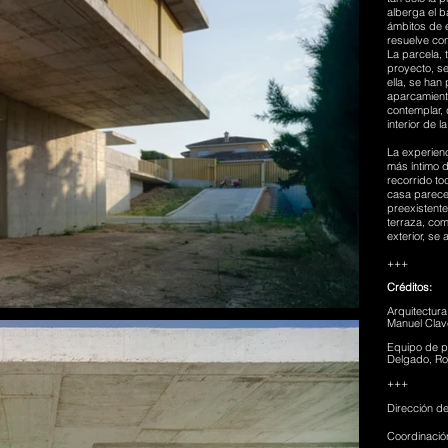
alberga el b
ámbitos de e
resuelve co
La parcela, 
proyecto, s
ella, se han
aparcamiento
contemplar, 
interior de l
La experienc
más íntimo d
recorrido to
casa parece
preexistente
terraza, com
exterior, se 
+++
Créditos:
Arquitectur
Manuel Clave
Equipo de p
Delgado, Ro
+++
Dirección d
Coordinació