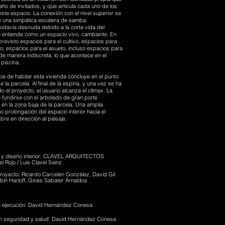
año de invitados, y que articula cada uno de los
ste espacio. La conexión con el nivel superior se
n una simpática escalera de samba.
todavía desnuda debido a la corta vida del
e entiende como un espacio vivo, cambiante. En
 previsto espacios para el cultivo, espacios para
, espacios para el asueto, incluso espacios para
de manera indiscreta, lo que acontece en el
a piscina.
ia de habitar esta vivienda concluye en el punto
e la parcela. Al final de la espina, y una vez se ha
do el proyecto, el usuario alcanza el clímax. La
 fundirse con el arbolado de gran porte
 en la zona baja de la parcela. Una amplia
o prolongación del espacio interior hacia el
abre en dirección al paisaje.
a y diseño interior: CLAVEL ARQUITECTOS
l Rojo / Luis Clavel Sainz
royecto: Ricardo Carcelén González, David Gil
bin Harloff, Ginés Sabater Arnaldos
e ejecución: David Hernández Conesa
n seguridad y salud: David Hernández Conesa