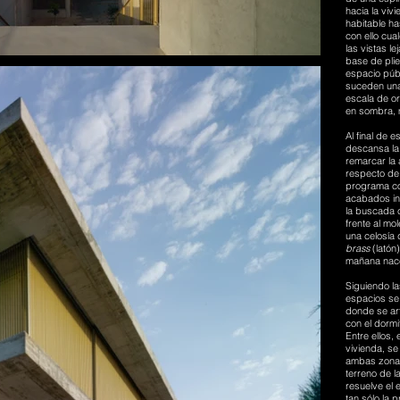
hacia la vivi
habitable ha
con ello cua
las vistas l
base de pli
espacio públ
suceden una
escala de or
en sombra, 
Al final de 
descansa la
remarcar la 
respecto de 
programa con
acabados in
la buscada 
frente al mo
una celosía 
brass
(latón)
mañana nace
Siguiendo la
espacios se 
donde se art
con el dormi
Entre ellos,
vivienda, se
ambas zonas.
terreno de l
resuelve el 
tan sólo la 