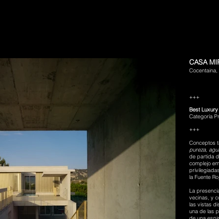
CASA M
Cocentaina, 
+++
Best Luxury 
Categoría Pr
+++
Conceptos 
pureza, agua
de partida d
complejo em
privilegiada
la Fuente Roj
La presencia
vecinas, y c
las vistas 
una de las p
de una espi