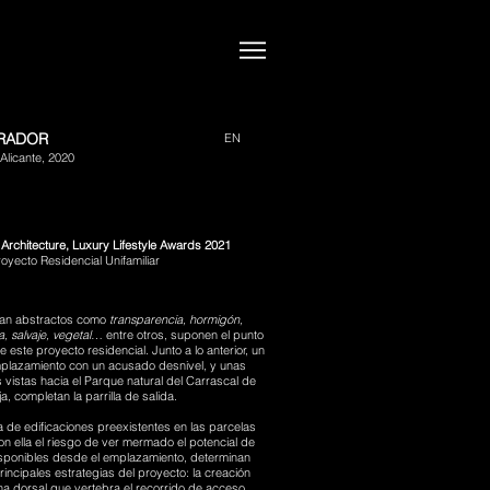
IRADOR
EN
Alicante, 2020
Architecture, Luxury Lifestyle Awards 2021
oyecto Residencial Unifamiliar
tan abstractos como
transparencia, hormigón,
, salvaje, vegetal
… entre otros, suponen el punto
e este proyecto residencial. Junto a lo anterior, un
plazamiento con un acusado desnivel, y unas
s vistas hacia el Parque natural del Carrascal de
a, completan la parrilla de salida.
 de edificaciones preexistentes en las parcelas
on ella el riesgo de ver mermado el potencial de
disponibles desde el emplazamiento, determinan
rincipales estrategias del proyecto: la creación
na dorsal que vertebra el recorrido de acceso