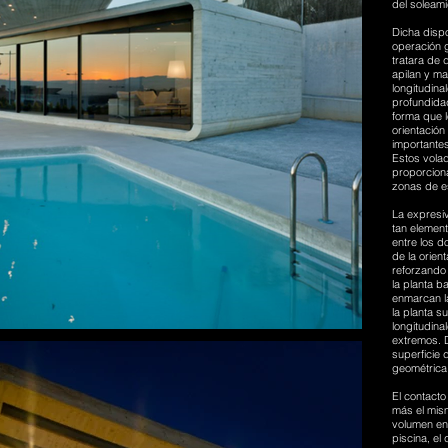
del soleami
Dicha dispo
operación 
tratara de
apilan y ma
longitudina
profundidad
forma que 
orientación
importantes
Estos volad
proporciona
zonas de es
La expresiv
tan element
entre los d
de la orien
reforzando 
la planta b
enmarcan la
la planta s
longitudina
extremos. 
superficie 
geométrica 
El contacto
más el mis
volumen en
piscina, el