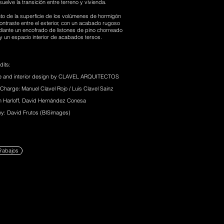
suelve la transición entre terreno y vivienda.
nto de la superficie de los volúmenes de hormigón
ontraste entre el exterior, con un acabado rugoso
iante un encofrado de listones de pino chorreado
y un espacio interior de acabados tersos.
dits:
re and interior design by CLAVEL ARQUITECTOS
 Charge: Manuel Clavel Rojo / Luis Clavel Sainz
n Harloff, David Hernández Conesa
y: David Frutos (BISimages)
Trabajos