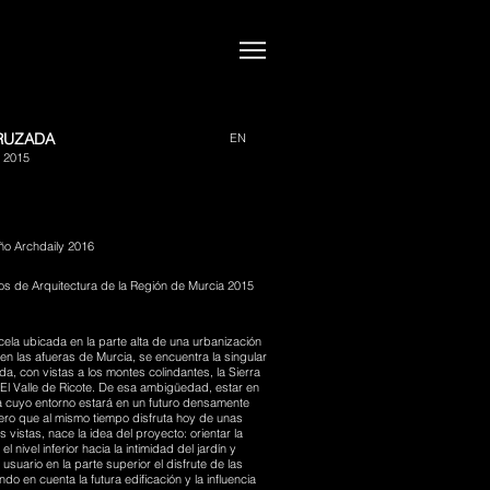
RUZADA
EN
, 2015
ño Archdaily 2016
os de Arquitectura de la Región de Murcia 2015
ela ubicada en la parte alta de una urbanización
 en las afueras de Murcia, se encuentra la singular
a, con vistas a los montes colindantes, la Sierra
y El Valle de Ricote. De esa ambigüedad, estar en
a cuyo entorno estará en un futuro densamente
ero que al mismo tiempo disfruta hoy de unas
s vistas, nace la idea del proyecto: orientar la
el nivel inferior hacia la intimidad del jardín y
 usuario en la parte superior el disfrute de las
ndo en cuenta la futura edificación y la influencia