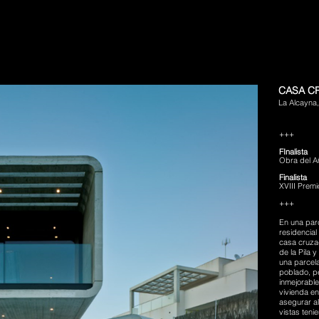
CASA C
La Alcayna
+++
FInalista
Obra del A
Finalista
XVIII Premi
+++
En una parc
residencial
casa cruzad
de la Pila 
una parcel
poblado, p
inmejorable
vivienda en 
asegurar al
vistas tenie