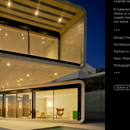
vivienda re
El tratamie
ofrece un c
creado med
con arena, 
+++
Design Cre
Architectu
Partners in
Team: Robi
Photograph
+++
Volver a 