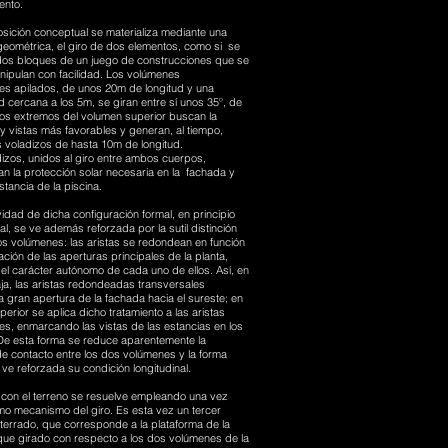
ento.
sición conceptual se materializa mediante una
geométrica, el giro de dos elementos, como si se
 dos bloques de un juego de construcciones que se
nipulan con facilidad. Los volúmenes
les apilados, de unos 20m de longitud y una
 cercana a los 5m, se giran entre sí unos 35º, de
los extremos del volumen superior buscan la
 y vistas más favorables y generan, al tiempo,
 voladizos de hasta 10m de longitud.
izos, unidos al giro entre ambos cuerpos,
n la protección solar necesaria en la fachada y
tancia de la piscina.
idad de dicha configuración formal, en principio
al, se ve además reforzada por la sutil distinción
os volúmenes: las aristas se redondean en función
tación de las aperturas principales de la planta,
el carácter autónomo de cada uno de ellos. Así, en
aja, las aristas redondeadas transversales
 gran apertura de la fachada hacia el sureste; en
uperior se aplica dicho tratamiento a las aristas
les, enmarcando las vistas de las estancias en los
De esta forma se reduce aparentemente la
de contacto entre los dos volúmenes y la forma
ve reforzada su condición longitudinal.
 con el terreno se resuelve empleando una vez
mo mecanismo del giro. Es esta vez un tercer
terrado, que corresponde a la plataforma de la
 que girado con respecto a los dos volúmenes de la