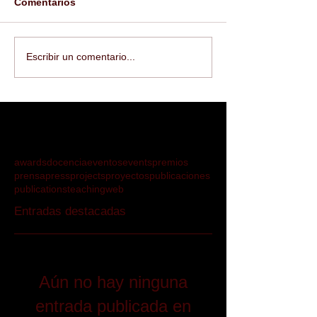
Comentarios
Escribir un comentario...
awards
docencia
eventos
events
premios
prensa
press
projects
proyectos
publicaciones
publications
teaching
web
Entradas destacadas
Aún no hay ninguna
entrada publicada en