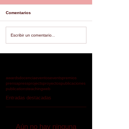
Comentarios
Escribir un comentario...
awards
docencia
eventos
events
premios
prensa
press
projects
proyectos
publicaciones
publications
teaching
web
Entradas destacadas
Aún no hay ninguna